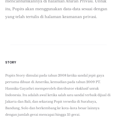
mencantumkannya di halaman Aturan Privasi. Untuk
itu, Popits akan menggunakan data-data sesuai dengan
yang telah tertulis di halaman keamanan privasi.
STORY
Popits Story dimulai pada tahun 2008 ketika sandal jepit gaya
pertama dibuat di Amerika, kemudian pada tahun 2009 PT.
Hannika Gayathri memperoleh distributor eksklusif untuk
Indonesia. Itu adalah awal ketika salah satu sandal terbaik dijual di
Jakarta dan Bali, dan sekarang Popit tersedia di Surabaya,
Bandung, Solo dan berkembang ke kota-kota besar lainnya
dengan jumlah gerai mencapai hingga 35 gerai.