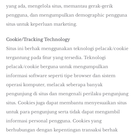
yang ada, mengelola situs, memantau gerak-gerik
pengguna, dan mengumpulkan demographic pengguna
situs untuk keperluan marketing.
Cookie/Tracking Technology
Situs ini berhak menggunakan teknologi pelacak/cookie
tergantung pada fitur yang tersedia. Teknologi
pelacak/cookie berguna untuk mengumpulkan
informasi software seperti tipe browser dan sistem
operasi komputer, melacak seberapa banyak
pengunjung di situs dan mengenali perilaku pengunjung
situs. Cookies juga dapat membantu menyesuaikan situs
untuk para pengunjung serta tidak dapat mengambil
informasi personal pengguna. Cookies yang
berhubungan dengan kepentingan transaksi berhak