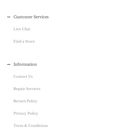
Customer Services
Live Chat
Find a Store
Information
Contact Us
Repair Services
Return Policy
Privacy Policy
Term & Conditions