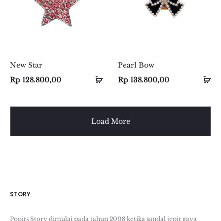
New Star
Pearl Bow
Select
Select
Se
Se
Rp
128.800,00
Rp
138.800,00
options
options
op
op
Load More
STORY
Popits Story dimulai pada tahun 2008 ketika sandal jepit gaya