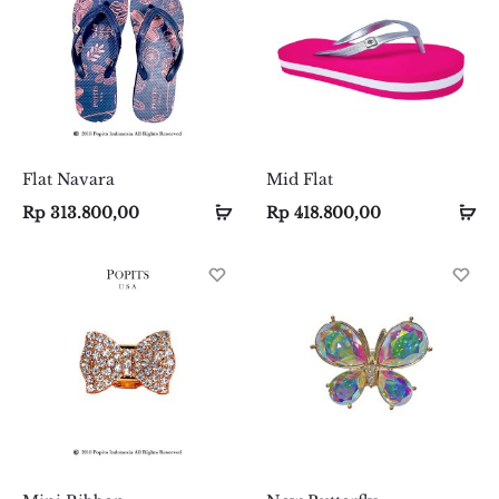
Flat Navara
Mid Flat
Add
Add
Se
Se
Rp
313.800,00
Rp
418.800,00
to
to
op
op
cart
cart