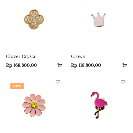
Clover Crystal
Crown
Select
Select
Se
Se
Rp
168.800,00
Rp
118.800,00
options
options
op
op
NEW