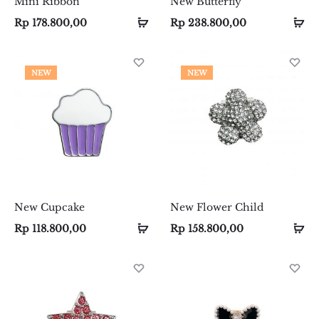
Mini Ribbon
New Butterfly
Add
Add
Se
Se
Rp
178.800,00
Rp
238.800,00
to
to
op
op
cart
cart
NEW
NEW
New Cupcake
New Flower Child
Select
Select
Se
Se
Rp
118.800,00
Rp
158.800,00
options
options
op
op