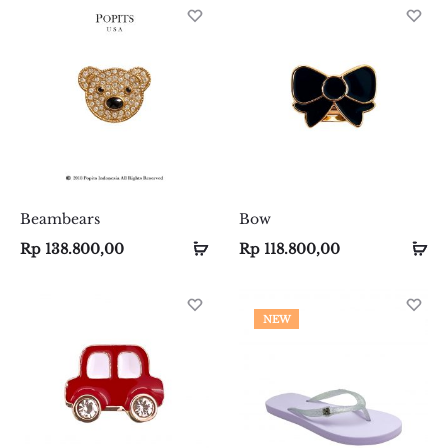
Beambears
Bow
Add
Add
Se
Se
Rp
138.800,00
Rp
118.800,00
to
to
op
op
cart
cart
NEW