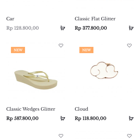
Car
Classic Flat Glitter
Select
Select
Se
Se
Rp
128.800,00
Rp
377.800,00
options
options
op
op
NEW
NEW
Classic Wedges Glitter
Cloud
Select
Select
Se
Se
Rp
587.800,00
Rp
118.800,00
options
options
op
op