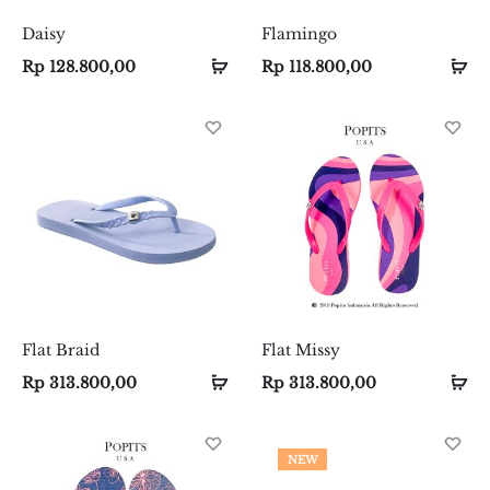
Daisy
Flamingo
Select
Select
Se
Se
Rp
128.800,00
Rp
118.800,00
options
options
op
op
Flat Braid
Flat Missy
Select
Select
Ad
Ad
Rp
313.800,00
Rp
313.800,00
options
options
to
to
car
car
NEW