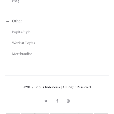
FAQ
Other
Popits Style
Work at Popits
Merchandise
©2019 Popits Indonesia | All Right Reserved
T
F
I
w
a
n
i
c
s
t
e
t