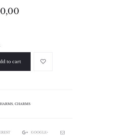
00,00
k
dd to cart
CHARMS
,
CHARMS
EREST
GOOGLE+