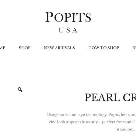
ME
SHOP
NEW ARRIVALS
HOW TO SHOP
B
PEARL 
Using hook-and-eye technology, Popits lets you 
chic look appears instantly—perfect for sandal
stand out.