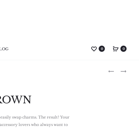
LOG
0
0
Produ
BEAMBEAR
MINI
RIBBON
naviga
CROWN
easily swap charms. The result? Your
 accessory lovers who always want to