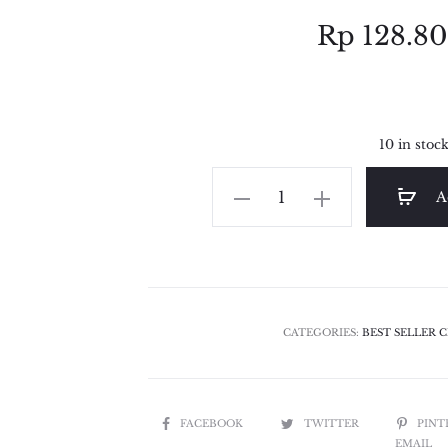
Rp
128.8
10 in stoc
PEARL
A
CROWN
quantity
CATEGORIES:
BEST SELLER 
SHARE
FACEBOOK
TWITTER
PINT
EMAIL