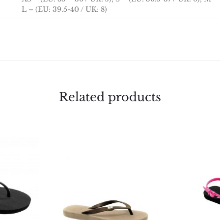
L – (EU: 39.5-40 / UK: 8)
Related products