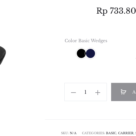
Rp
733.8
Color Basic Wedges
Tria
A
Wedge
quantity
SKU:
N/A
CATEGORIES:
BASIC
,
CARRIER
,