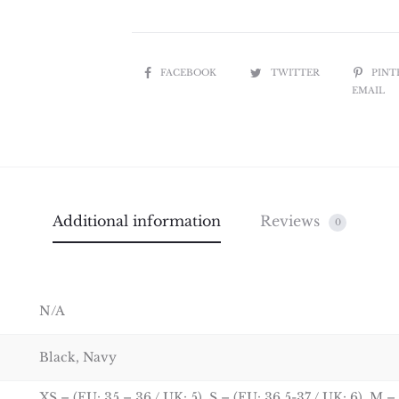
SHARE
FACEBOOK
TWITTER
PINT
EMAIL
Additional information
Reviews
0
N/A
Black, Navy
XS – (EU: 35 – 36 / UK: 5), S – (EU: 36.5-37 / UK: 6), M – 