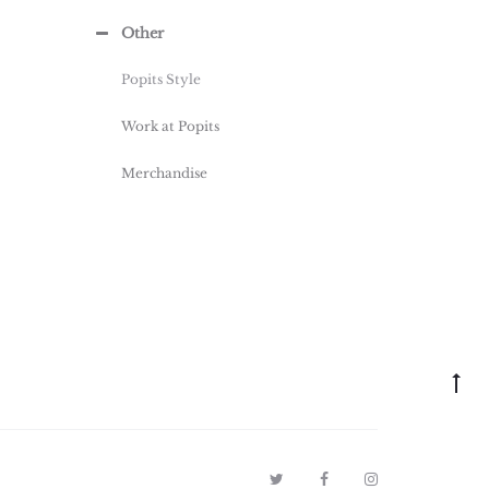
Other
Popits Style
Work at Popits
Merchandise
T
F
I