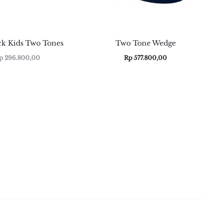
ck Kids Two Tones
Two Tone Wedge
p
296.800,00
Rp
577.800,00