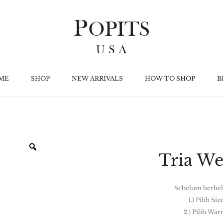
ME
SHOP
NEW ARRIVALS
HOW TO SHOP
B
Tria W
Sebelum berbel
1.) Pilih Siz
2.) Pilih War