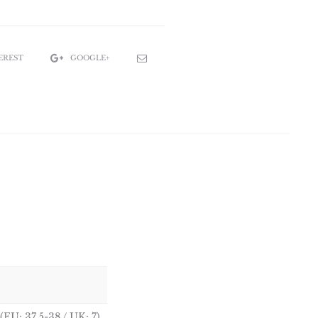
EREST
GOOGLE+
(EU: 37.5-38 / UK: 7),