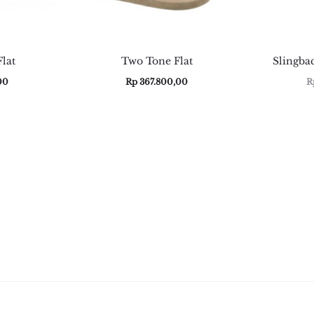
Flat
Two Tone Flat
Slingba
00
Rp
367.800,00
R