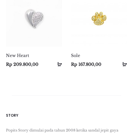
New Heart
Sole
Select
Select
Se
Se
Rp
209.800,00
Rp
167.800,00
options
options
op
op
STORY
Popits Story dimulai pada tahun 2008 ketika sandal jepit gaya