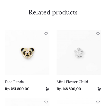
Related products
Face Panda
Mini Flower Child
Select
Select
Se
Se
Rp
251.800,00
Rp
148.800,00
options
options
op
op