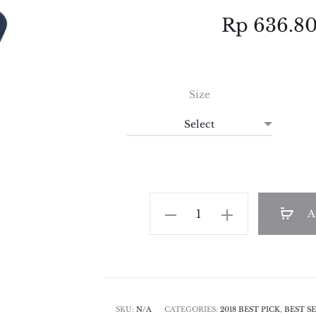
Rp
636.8
Size
Two
A
Tone
Color
Wedge
quantity
SKU:
N/A
CATEGORIES:
2018 BEST PICK
,
BEST S