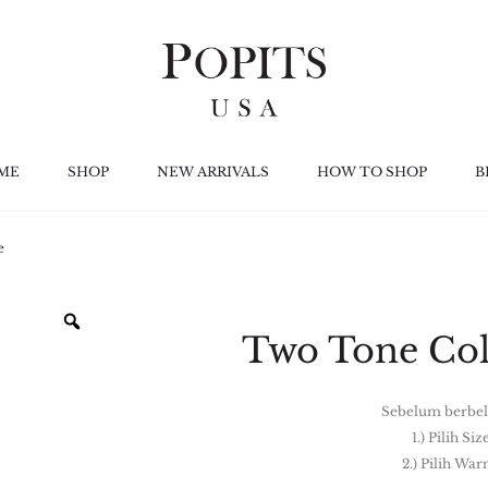
ME
SHOP
NEW ARRIVALS
HOW TO SHOP
B
e
Two Tone Co
Sebelum berbel
1.) Pilih Siz
2.) Pilih War