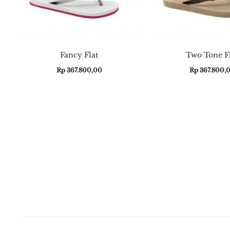
Fancy Flat
Two Tone F
Rp
367.800,00
Rp
367.800,