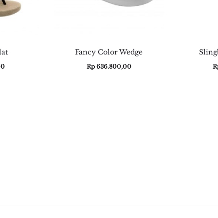
lat
Fancy Color Wedge
Sling
00
Rp
636.800,00
R